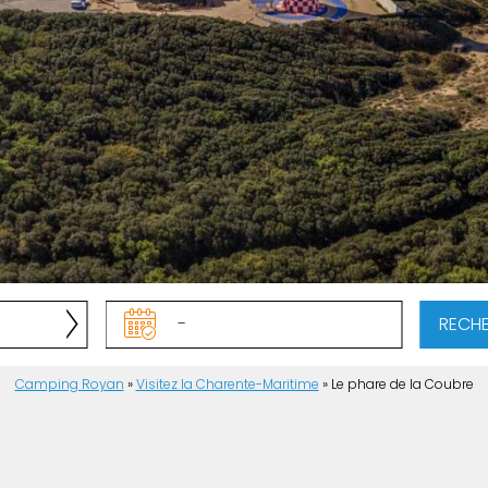
RECH
Camping Royan
»
Visitez la Charente-Maritime
»
Le phare de la Coubre