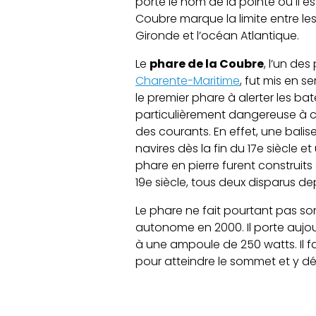
porte le nom de la pointe où il es
Coubre marque la limite entre les
Gironde et l’océan Atlantique.
Le
phare de la Coubre
, l’un de
Charente-Maritime
, fut mis en se
le premier phare à alerter les b
particulièrement dangereuse à 
des courants. En effet, une balise
navires dès la fin du 17e siècle e
phare en pierre furent construit
19e siècle, tous deux disparus de
Le phare ne fait pourtant pas s
autonome en 2000. Il porte aujou
à une ampoule de 250 watts. Il
pour atteindre le sommet et y d