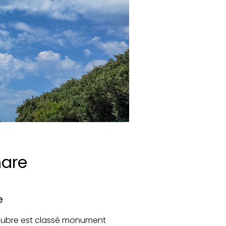
hare
e
 Coubre est classé monument