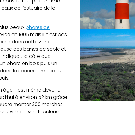
t construit. La pointe de la
 eaux de l’estuaire de la
s plus beaux
phares de
rvice en 1905 mais il n’est pas
ateaux dans cette zone
cause des bancs de sable et
 indiquait la côte aux
t un phare en bois puis un
s dans la seconde moitié du
puis.
on âge. Il est même devenu
rd’hui à environ 52 km grâce
 faudra monter 300 marches
écouvrir une vue fabuleuse…