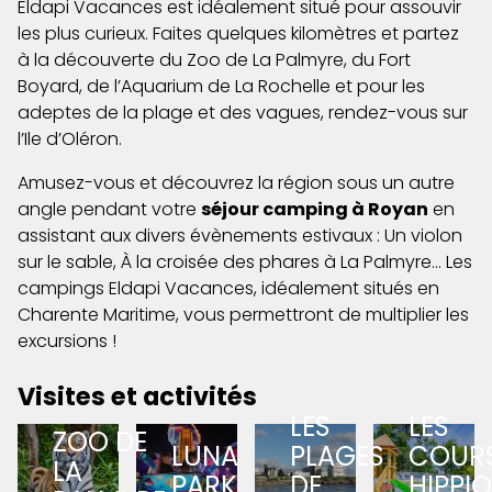
Eldapi Vacances est idéalement situé pour assouvir
les plus curieux. Faites quelques kilomètres et partez
à la découverte du Zoo de La Palmyre, du Fort
Boyard, de l’Aquarium de La Rochelle et pour les
adeptes de la plage et des vagues, rendez-vous sur
l’Ile d’Oléron.
Amusez-vous et découvrez la région sous un autre
angle pendant votre
séjour camping à Royan
en
assistant aux divers évènements estivaux : Un violon
sur le sable, À la croisée des phares à La Palmyre… Les
campings Eldapi Vacances, idéalement situés en
Charente Maritime, vous permettront de multiplier les
excursions !
Visites et activités
LES
LES
ZOO DE
LUNA
PLAGES
COUR
LA
PARK
DE
HIPPI