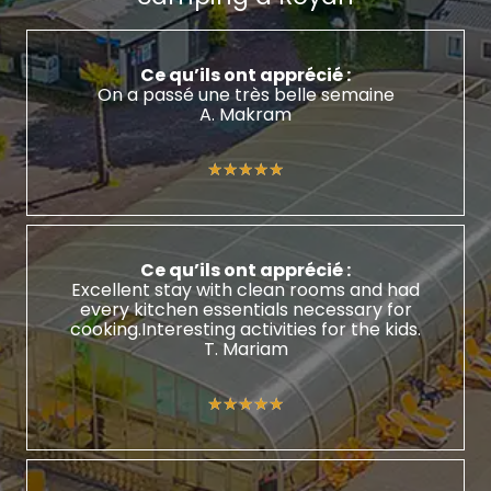
Ce qu’ils ont apprécié :
On a passé une très belle semaine
A. Makram
★★★★★
★★★★★
Ce qu’ils ont apprécié :
Excellent stay with clean rooms and had
every kitchen essentials necessary for
cooking.Interesting activities for the kids.
T. Mariam
★★★★★
★★★★★