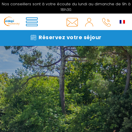
Nos conseillers sont à votre écoute du lundi au dimanche de 9h à
18h30.
MON
COMPTE
INFOS
05 33
Réservez votre séjour
&
06 27
CONTACT
16