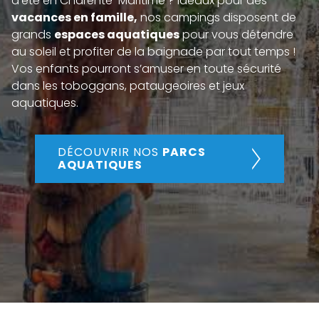
d’été en Charente-Maritime ? Idéaux pour des
vacances en famille,
nos campings disposent de
grands
espaces aquatiques
pour vous détendre
au soleil et profiter de la baignade par tout temps !
Vos enfants pourront s’amuser en toute sécurité
dans les toboggans, pataugeoires et jeux
aquatiques.
DÉCOUVRIR NOS
PARCS
AQUATIQUES