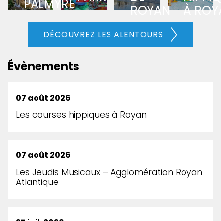
PALMYRE
ROYAN
À ROY
DÉCOUVREZ LES ALENTOURS
Évènements
07 août 2026
Les courses hippiques à Royan
07 août 2026
Les Jeudis Musicaux – Agglomération Royan
Atlantique