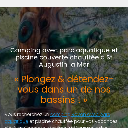
Camping avec parc aquatique et
piscine couverte chauffée à St
Augustin la Mer
« Plongez & détendez-
vous dans un de nos
bassins ! »
Vous recherchez un
camping Royan avec parc
aquatique
et piscine chauffée pour vos vacances