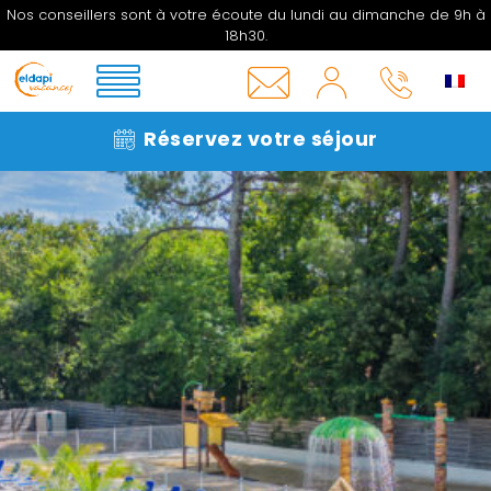
Nos conseillers sont à votre écoute du lundi au dimanche de 9h à
18h30.
MON
COMPTE
INFOS
05 33
Réservez votre séjour
&
06 27
CONTACT
16