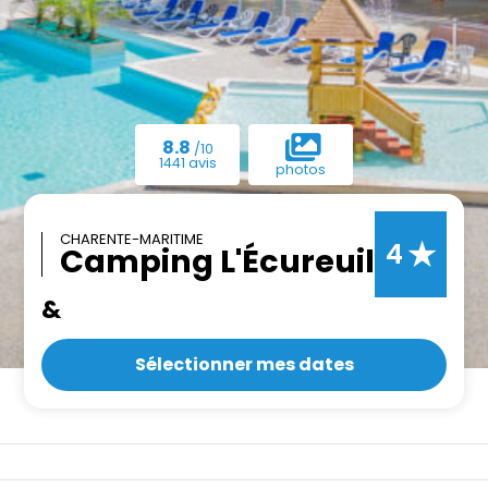
8.8
/10
1441 avis
photos
CHARENTE-MARITIME
★
4
Camping L'Écureuil
&
Sélectionner mes dates
Camping Royan
»
Camping L’Écureuil