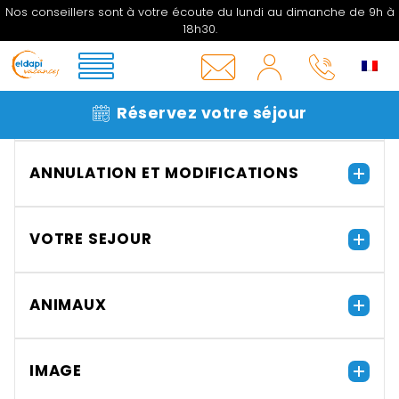
Nos conseillers sont à votre écoute du lundi au dimanche de 9h à
18h30.
CONDITIONS DE PAIEMENT
MON
COMPTE
INFOS
05 33
Partenaire FLOA
Réservez votre séjour
&
06 27
CONTACT
16
ANNULATION ET MODIFICATIONS
VOTRE SEJOUR
ANIMAUX
IMAGE