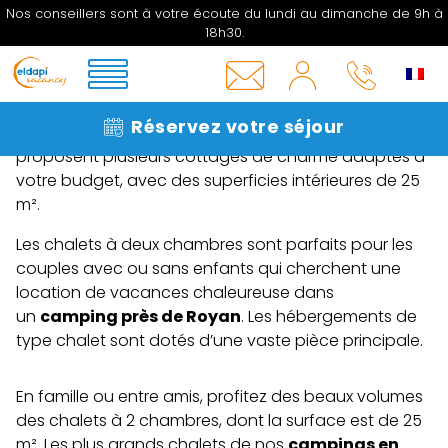
Des chalets à louer pour 2 à 4
Nos conseillers sont à votre écoute du lundi au dimanche de 9h à
personnes en Charente-Maritime
18h30.
MON
Que diriez-vous, pour vos prochaines vacances, de
COMPTE
INFOS
05 33
louer un
chalet en Charente-Maritime
, entre
Réservez votre séjour
&
06 27
océan et forêt ? Les campings Edalpi vous
CONTACT
16
proposent plusieurs cottages de charme adaptés à
votre budget, avec des superficies intérieures de 25
m².
Les chalets à deux chambres sont parfaits pour les
couples avec ou sans enfants qui cherchent une
location de vacances chaleureuse dans
un
camping près de Royan
. Les hébergements de
type chalet sont dotés d’une vaste pièce principale.
En famille ou entre amis, profitez des beaux volumes
des chalets à 2 chambres, dont la surface est de 25
m². Les plus grands chalets de nos
campings en