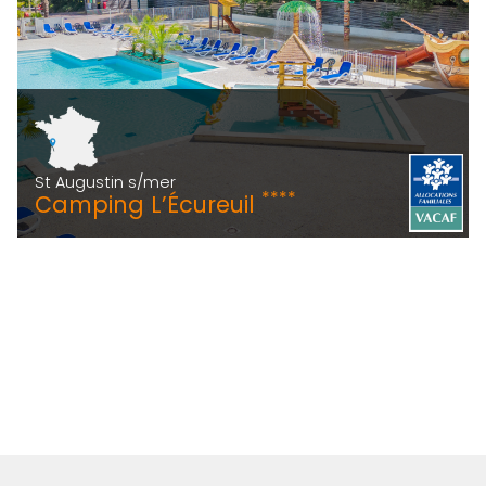
St Augustin s/mer
****
Camping L’Écureuil