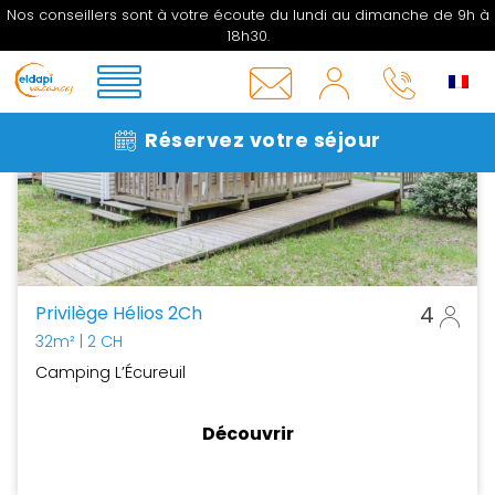
Nos conseillers sont à votre écoute du lundi au dimanche de 9h à
18h30.
MON
COMPTE
INFOS
05 33
Réservez votre séjour
&
06 27
CONTACT
16
Privilège Hélios 2Ch
4
32m²
| 2 CH
Camping L’Écureuil
Découvrir