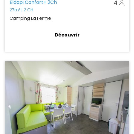
Eldapi Confort+ 2Ch
4
27m²
| 2 CH
Camping La Ferme
Découvrir