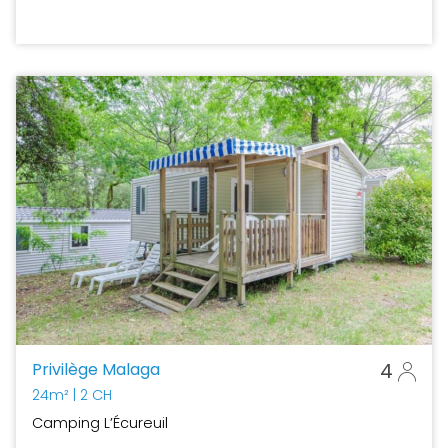
Privilège Malaga
4
24m²
| 2 CH
Camping L’Écureuil