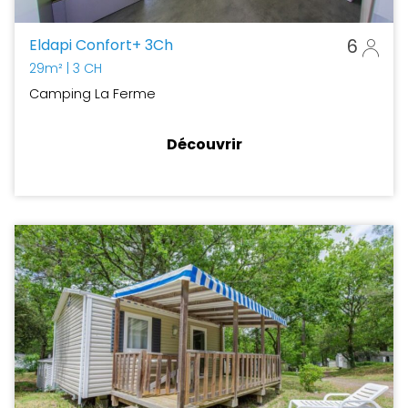
Eldapi Confort+ 3Ch
6
29m²
| 3 CH
Camping La Ferme
Découvrir