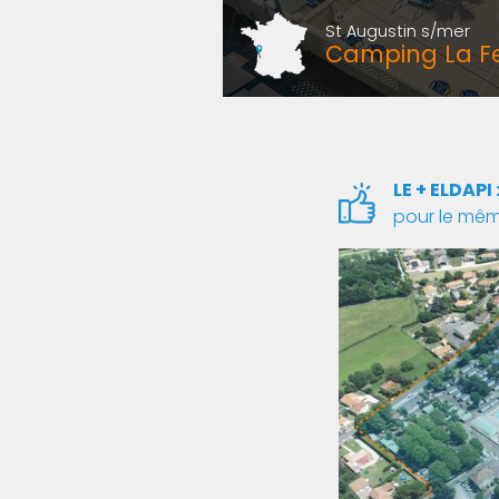
St Augustin s/mer
Camping La 
LE + ELDAPI 
pour le même