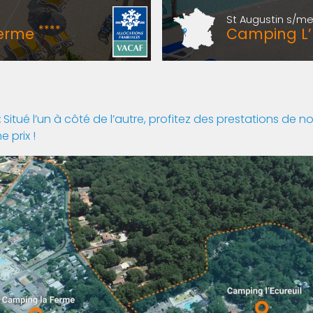
St Augustin s/me
****
Ferme
Camping L’
:
Situé l’un à côté de l’autre, profitez des prestations de
 prix !