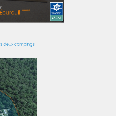
r
****
Écureuil
 nos deux campings