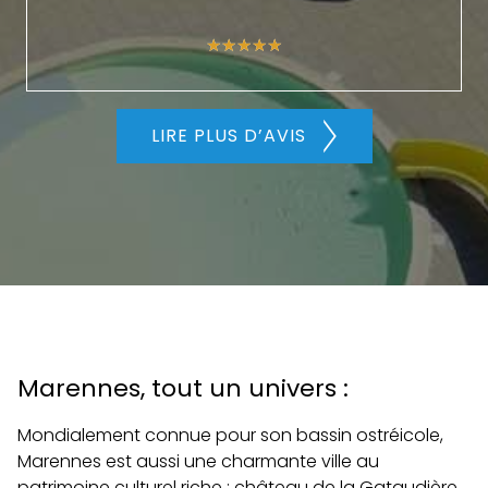
★★★★★
★★★★★
LIRE PLUS D’AVIS
Marennes, tout un univers :
Mondialement connue pour son bassin ostréicole,
Marennes est aussi une charmante ville au
patrimoine culturel riche : château de la Gataudière,