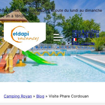
Nos conseillers sont à votre écoute du lundi au dimanche
de 9h à 18h30.
Infos & contact
05 33 06 27 16
Mon compte
Camping Royan
»
Blog
»
Visite Phare Cordouan