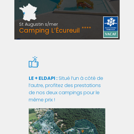
St Augustin s/mer
****
Camping L’Écureuil
LE + ELDAPI :
Situé l’un à côté de
l’autre, profitez des prestations
de nos deux campings pour le
même prix !