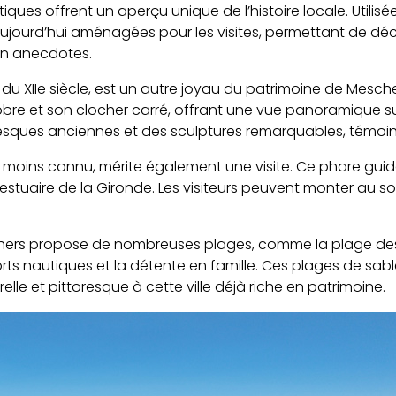
tiques offrent un aperçu unique de l’histoire locale. Utili
aujourd’hui aménagées pour les visites, permettant de déco
en anecdotes.
 du XIIe siècle, est un autre joyau du patrimoine de Mesch
bre et son clocher carré, offrant une vue panoramique sur l
s fresques anciennes et des sculptures remarquables, témoin
e moins connu, mérite également une visite. Ce phare guide 
l’estuaire de la Gironde. Les visiteurs peuvent monter au 
schers propose de nombreuses plages, comme la plage des
rts nautiques et la détente en famille. Ces plages de sabl
lle et pittoresque à cette ville déjà riche en patrimoine.