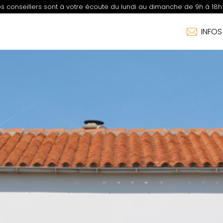
s conseillers sont à votre écoute du lundi au dimanche de 9h à 18h
INFO