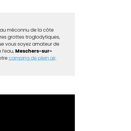
joyau méconnu de la côte
res grottes troglodytiques,
 Que vous soyez amateur de
 l’eau,
Meschers-sur-
otre
camping de plein air
.