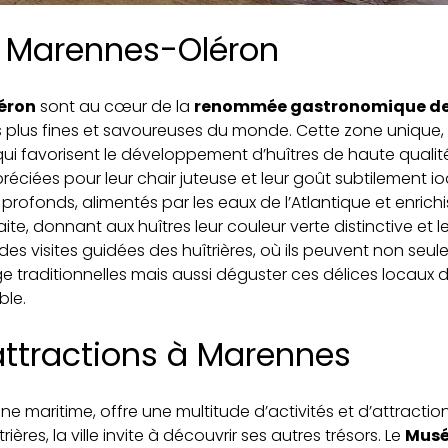
de Marennes-Oléron
éron
sont au cœur de la
renommée gastronomique de 
s plus fines et savoureuses du monde. Cette zone unique, 
ui favorisent le développement d’huîtres de haute qualit
éciées pour leur chair juteuse et leur goût subtilement io
 profonds, alimentés par les eaux de l’Atlantique et enrich
e, donnant aux huîtres leur couleur verte distinctive et leu
 des visites guidées des huîtrières, où ils peuvent non seu
 traditionnelles mais aussi déguster ces délices locaux d
ble.
 attractions à Marennes
ine maritime, offre une multitude d’activités et d’attraction
rières, la ville invite à découvrir ses autres trésors. Le
Musée