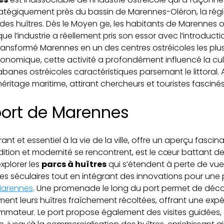
 stratégiquement près du bassin de Marennes-Oléron, la rég
ge des huîtres. Dès le Moyen ge, les habitants de Marenne
 que l’industrie a réellement pris son essor avec l’introduc
ansformé Marennes en un des centres ostréicoles les plu
nomique, cette activité a profondément influencé la cultur
anes ostréicoles caractéristiques parsemant le littoral. 
éritage maritime, attirant chercheurs et touristes fasciné
port de Marennes
brant et essentiel à la vie de la ville, offre un aperçu fascin
dition et modernité se rencontrent, est le cœur battant de
xplorer les
parcs à huîtres
qui s’étendent à perte de vue 
s séculaires tout en intégrant des innovations pour une p
Marennes
. Une promenade le long du port permet de déco
ent leurs huîtres fraîchement récoltées, offrant une exp
mateur. Le port propose également des visites guidées, 