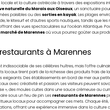
re locale et la culture ostréicole à travers des expositions 
ve naturelle du Marais aux Oiseaux
, un sanctuaire po
nnées paisibles ou des
sorties en kayak
. Les plages envi
, le kitesurf et d’autres sports nautiques, tandis que les 
offrant des vues spectaculaires sur l’océan Atlantique. Po
e
marché de Marennes
où vous pourrez goûter aux produi
restaurants à Marennes
t indissociable de ses célèbres huîtres, mais l’offre culinai
ts locaux tirent parti de la richesse des produits frais de l
plus exigeants. Des établissements en bord de mer aux petit
aux avec créativité et passion. Les visiteurs peuvent savo
 », des moules cuites dans une sauce crèmeuse au curry
ire sous un feu de pin. Les
restaurants de Marennes
p
iritueux locaux pour accompagner ces mets. Chaque été, la 
ations, offrant une expérience immersive dans la culture 