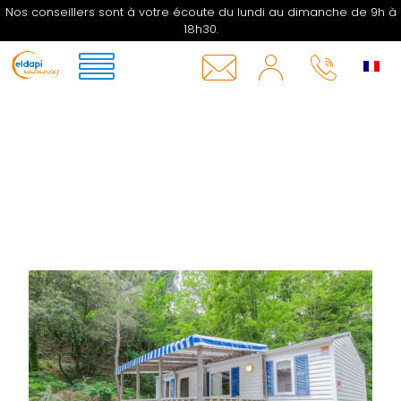
Nos conseillers sont à votre écoute du lundi au dimanche de 9h à
18h30.
MON
COMPTE
INFOS
05 33
&
06 27
CONTACT
16