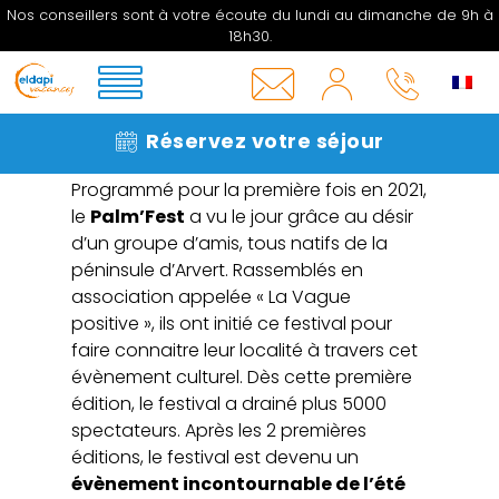
Nos conseillers sont à votre écoute du lundi au dimanche de 9h à
18h30.
MON
COMPTE
L’historique du Palm’Fest à
INFOS
05 33
La Palmyre
Réservez votre séjour
&
06 27
CONTACT
16
Programmé pour la première fois en 2021,
le
Palm’Fest
a vu le jour grâce au désir
d’un groupe d’amis, tous natifs de la
péninsule d’Arvert. Rassemblés en
association appelée « La Vague
positive », ils ont initié ce festival pour
faire connaitre leur localité à travers cet
évènement culturel. Dès cette première
édition, le festival a drainé plus 5000
spectateurs. Après les 2 premières
éditions, le festival est devenu un
évènement incontournable de l’été