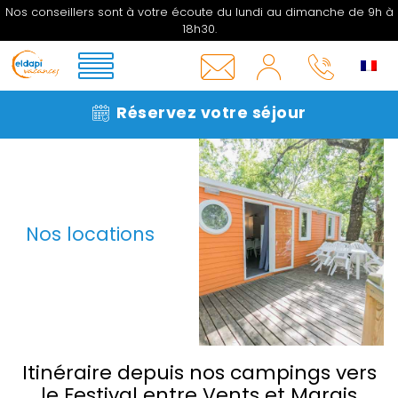
Nos
Nos conseillers sont à votre écoute du lundi au dimanche de 9h à
emplacements
18h30.
MON
COMPTE
INFOS
05 33
Réservez votre séjour
&
06 27
CONTACT
16
Nos locations
Itinéraire depuis nos campings vers
le Festival entre Vents et Marais