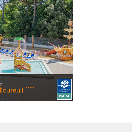
r
****
Écureuil