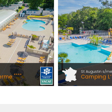
St Augustin s/me
****
Ferme
Camping L’