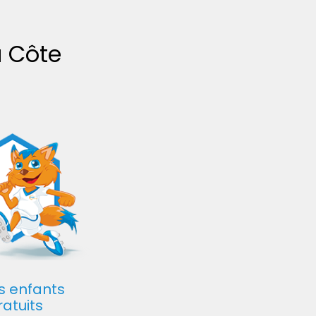
a Côte
s enfants
ratuits