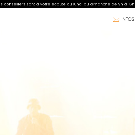
s conseillers sont à votre écoute du lundi au dimanche de 9h à 18h
INFO