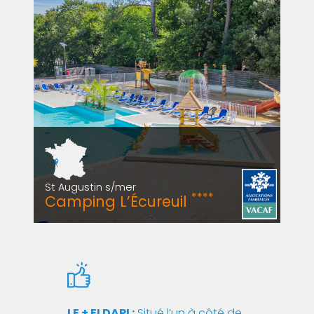
St Augustin s/mer
****
Camping L’Écureuil
LE + ELDAPI :
Situé l’un à côté de