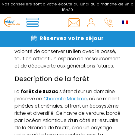
matières premières. Aujourd’hui, tout en
Nos conseillers sont à votre écoute du lundi au dimanche de 9h à
ayant perdu sa fonction économique
18h30.
d’antan, la
forêt de Suzac
représente un
MON
patrimoine naturel et culturel inestimable,
COMPTE
protégé et mis en valeur pour son
INFOS
05 33
importance écologique et historique. La
Réservez votre séjour
&
06 27
préservation de ce site témoigne de la
CONTACT
16
volonté de conserver un lien avec le passé,
tout en offrant un espace de ressourcement
et de découverte aux générations futures.
Description de la forêt
La
forêt de Suzac
s’étend sur un domaine
préservé en
Charente Maritime
, où se mêlent
pinèdes et chênaies, offrant un écosystème
riche et diversifié. Ce havre de verdure, bordé
par l’océan Atlantique d’un côté et l’estuaire
de la Gironde de l’autre, crée un paysage
unique où la terre rencontre la mer. La