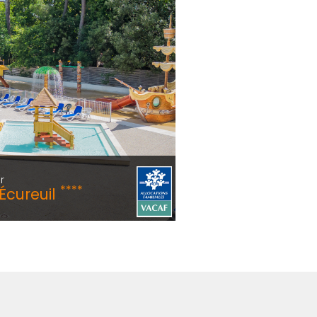
r
****
Écureuil