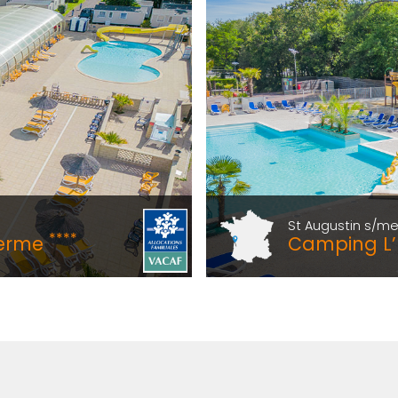
St Augustin s/me
****
Ferme
Camping L’